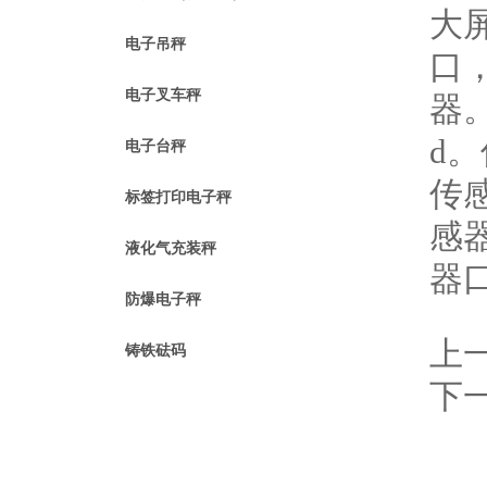
大
电子吊秤
口
电子叉车秤
器
d
电子台秤
传
标签打印电子秤
感
液化气充装秤
器
防爆电子秤
上
铸铁砝码
下