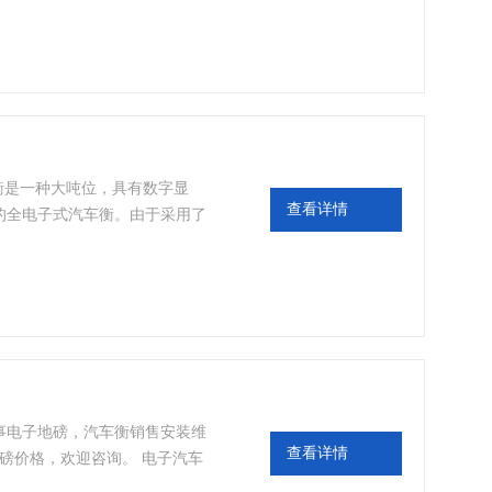
车衡是一种大吨位，具有数字显
查看详情
的全电子式汽车衡。由于采用了
衡器拥有精度高、刚性强、结构
靠等优点。 可广泛用于企业、商
物称量，也适用于冶金、矿山、
量。
事电子地磅，汽车衡销售安装维
查看详情
地磅价格，欢迎咨询。 电子汽车
固器。它虽然不参与称重系统中