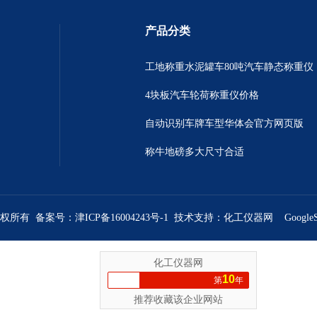
产品分类
工地称重水泥罐车80吨汽车静态称重仪
4块板汽车轮荷称重仪价格
自动识别车牌车型华体会官方网页版
称牛地磅多大尺寸合适
 版权所有 备案号：
津ICP备16004243号-1
技术支持：
化工仪器网
Google
化工仪器网
10
第
年
推荐收藏该企业网站