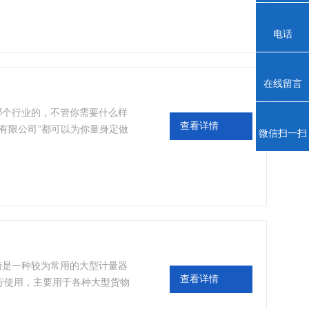
表，现如今的汽车衡可以配上电
电话
在线留言
是哪个行业的，不管你需要什么样
查看详情
有限公司”都可以为你量身定做
微信扫一扫
需要无基坑式地磅，还是浅基坑
需求是我们的愿望。
车衡是一种较为常用的大型计量器
查看详情
行使用，主要用于各种大型货物
量方面都有广泛的应用。而在电