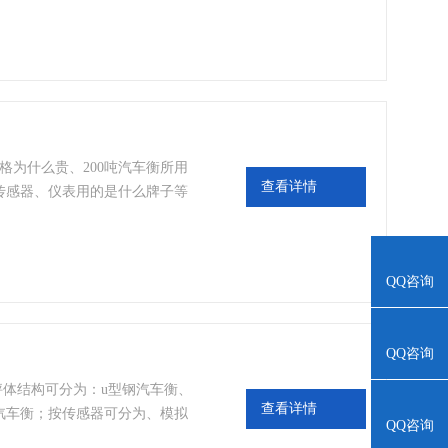
稳定，将被 称重量按预定的传力
干扰条件下使横向力不能作用到
格为什么贵、200吨汽车衡所用
查看详情
传感器、仪表用的是什么牌子等
QQ咨询
QQ咨询
秤体结构可分为：u型钢汽车衡、
查看详情
汽车衡；按传感器可分为、模拟
QQ咨询
磅。他们的基本配置是一样的。