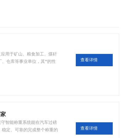
广泛应用于矿山、粮食加工、煤矸
查看详情
厂、仓库等事业单位，其*的性
物资结算的效率，并深入应用到
中，满足现代化的称重需求。
厂家
人值守智能称重系统能在汽车过磅
查看详情
、稳定、可靠的完成整个称重的
数据进行监控、查询、打印等操