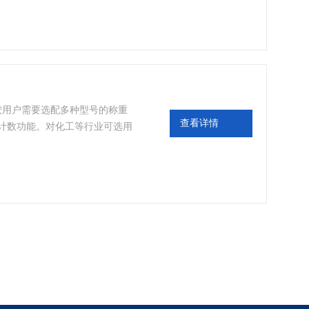
误差，在使用过程中也存在着不
有助于更的称量物体。
可按用户需要选配多种型号的称重
查看详情
量计数功能。对化工等行业可选用
防腐防水和防爆环境中，选配打
。