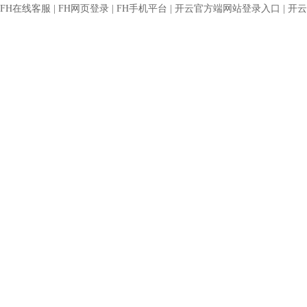
FH在线客服
|
FH网页登录
|
FH手机平台
|
开云官方端网站登录入口
|
开云