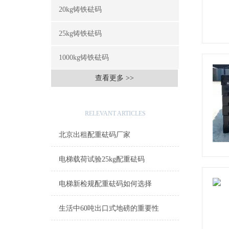
20kg铸铁砝码
25kg铸铁砝码
1000kg铸铁砝码
查看更多 >>
相关文章
RELEVANT ARTICLES
北京出租配重砝码厂家
电梯载荷试验25kg配重砝码
电梯新检规配重砝码如何选择
生活中60吨出口式地磅的重要性