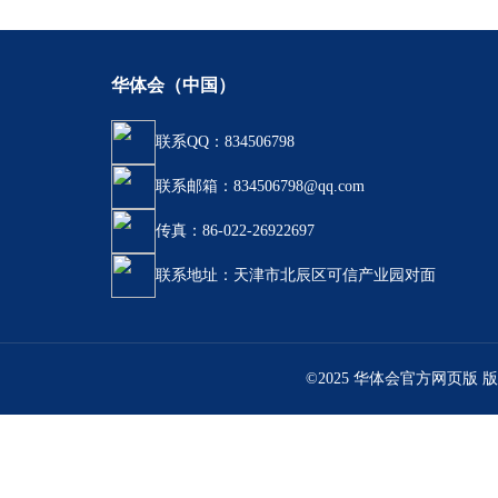
华体会（中国）
联系QQ：834506798
联系邮箱：834506798@qq.com
传真：86-022-26922697
联系地址：天津市北辰区可信产业园对面
©2025 华体会官方网页版