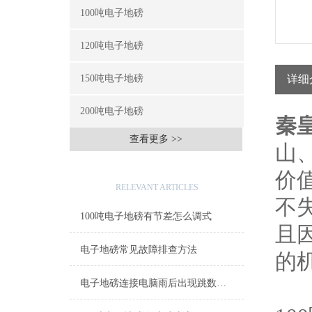
100吨电子地磅
120吨电子地磅
150吨电子地磅
详细
200吨电子地磅
秦皇
查看更多 >>
山
相关文章
价
RELEVANT ARTICLES
不
100吨电子地磅有节差怎么调式
且
电子地磅常见故障排查方法
的
电子地磅连接电脑雨后出现跳数怎么检修