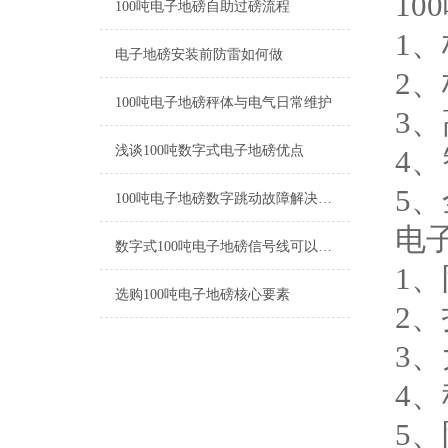
1
100吨电子地磅自助过磅流程
1
电子地磅安装前防雷如何做
2
100吨电子地磅秤体与电气日常维护
3
浅谈100吨数字式电子地磅优点
4
5
100吨电子地磅数字跳动故障解决方法
电
数字式100吨电子地磅信号线可以接多少米
1、
选购100吨电子地磅核心要素
2、
3、
4
5