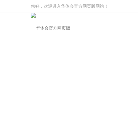
您好，欢迎进入华体会官方网页版网站！