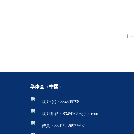
上一
华体会（中国）
联系QQ：834506798
联系邮箱：834506798@qq.com
传真：86-022-26922697