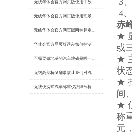
3
无线华体会官方网页版使用中故障分析
4
无线华体会官方网页版使用现场要求
赤
无线华体会官方网页版两种标定方法
★
华体会官方网页版误差如何控制
或
★
不需要做地基的汽车地磅是哪一种？
状
无锡高架桥侧翻事故让我们对汽车超重运输行为说NO
★
无线便携式汽车称重仪故障分析
间
★
称
元