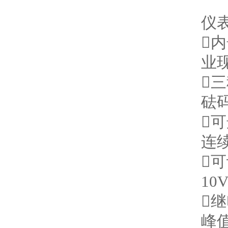
仪

业

砝
可
连
可
10

峰