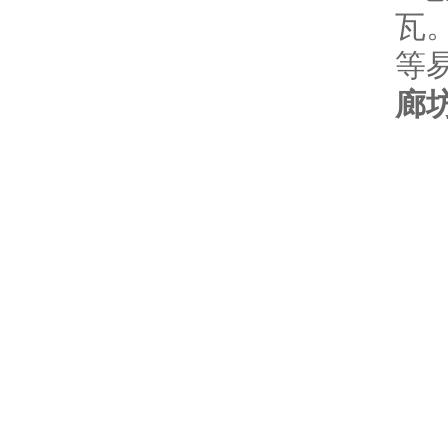
瓦
等
廊坊