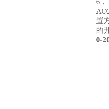
6，
AO
置方
的开
0-