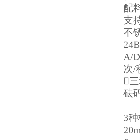
配
支
不
24
A/
次

砝
3种
20