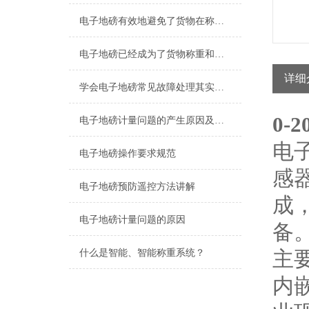
电子地磅有效地避免了货物在称重过程中的误差
电子地磅已经成为了货物称重和计量的重要工具
详细
学会电子地磅常见故障处理其实非常有必要
0-
电子地磅计量问题的产生原因及解决方法
电
电子地磅操作要求规范
感
电子地磅预防遥控方法讲解
成
电子地磅计量问题的原因
备
主
什么是智能、智能称重系统？
内