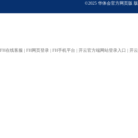
©2025 华体会官方网页版
FH在线客服
|
FH网页登录
|
FH手机平台
|
开云官方端网站登录入口
|
开云