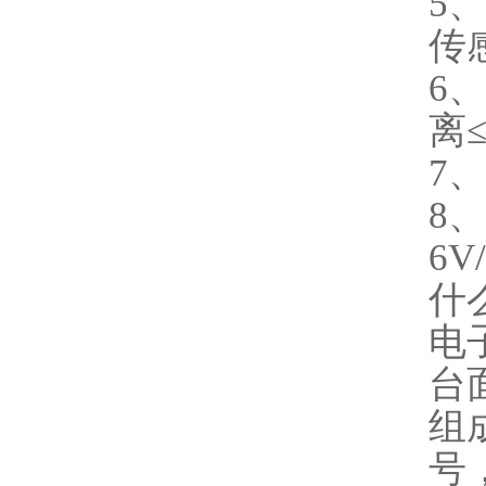
5
传
6
离
7、
8、
6V
什
电
台
组
号