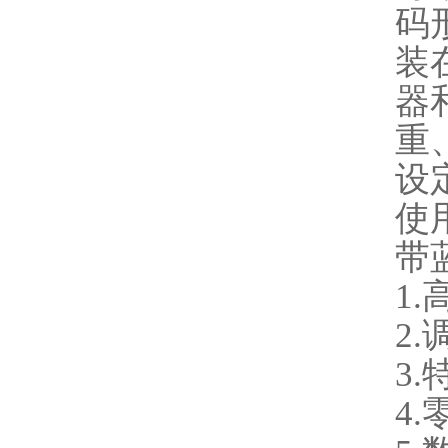
码
装
器
重
设
使
带
1.
2
3
4